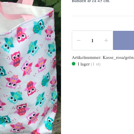
Banden är ca 45 cm.
Artikelnummer:
Kasse_rosa/grö
I lager
(
1
st)