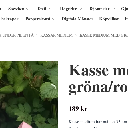
t
Smycken
Textil
Högtider
Bijouterier
Gju
Isskrapor
Papperskonst
Digitala Mönster
Köpvillkor
F
KASSE MEDIUM MED GR
K UNDER PILEN PÅ
KASSAR MEDIUM
Kasse m
gröna/ro
189 kr
Kasse medium har måtten 33 cm 