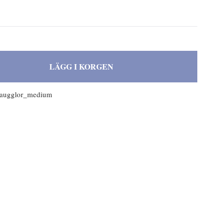
LÄGG I KORGEN
naugglor_medium