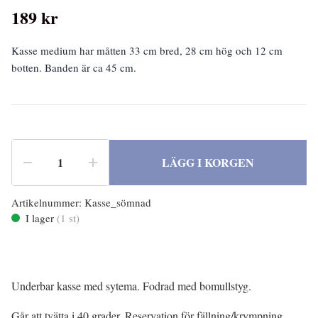
189 kr
Kasse medium har måtten 33 cm bred, 28 cm hög och 12 cm
botten. Banden är ca 45 cm.
LÄGG I KORGEN
Artikelnummer:
Kasse_sömnad
I lager
(
1
st)
Underbar kasse med sytema. Fodrad med bomullstyg.
Går att tvätta i 40 grader. Reservation för fällning/krympning.