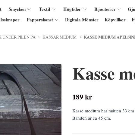
t
Smycken
Textil
Högtider
Bijouterier
Gju
Isskrapor
Papperskonst
Digitala Mönster
Köpvillkor
F
KASSE MEDIUM APELSIN
K UNDER PILEN PÅ
KASSAR MEDIUM
Kasse m
189 kr
Kasse medium har måtten 33 cm 
Banden är ca 45 cm.