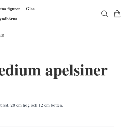
tna figurer
Glas
yndhörna
ER
edium apelsiner
bred, 28 cm hög och 12 cm botten.