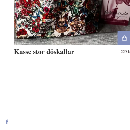
Kasse stor döskallar
229 k