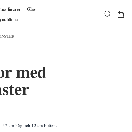
tna figurer
Glas
yndhörna
ÖNSTER
tor med
ster
d, 37 cm hög och 12 cm botten.