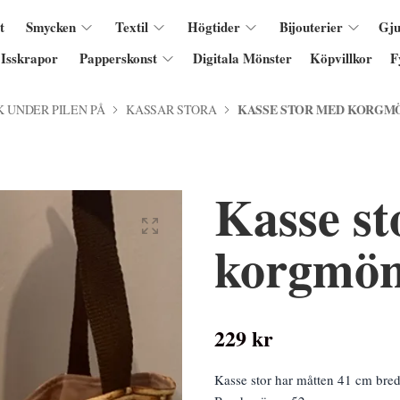
t
Smycken
Textil
Högtider
Bijouterier
Gju
Isskrapor
Papperskonst
Digitala Mönster
Köpvillkor
F
KASSE STOR MED KORGM
K UNDER PILEN PÅ
KASSAR STORA
Kasse s
korgmön
229 kr
Kasse stor har måtten 41 cm bre