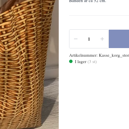
Banden är ca 52 cm.
Artikelnummer:
Kasse_korg_stor
I lager
(
3
st)