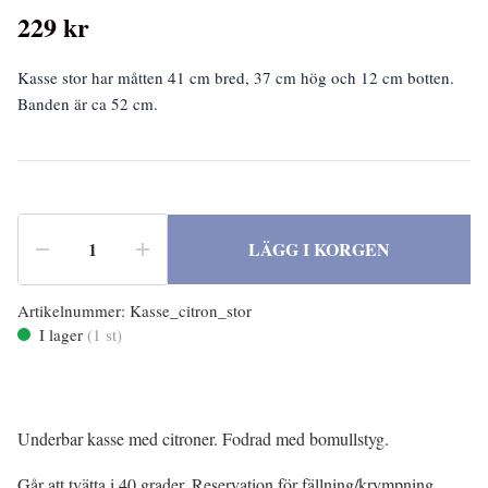
229 kr
Kasse stor har måtten 41 cm bred, 37 cm hög och 12 cm botten.
Banden är ca 52 cm.
LÄGG I KORGEN
Artikelnummer:
Kasse_citron_stor
I lager
(
1
st)
Underbar kasse med citroner. Fodrad med bomullstyg.
Går att tvätta i 40 grader. Reservation för fällning/krympning.