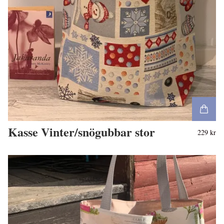
Kasse Vinter/snögubbar stor
229 kr