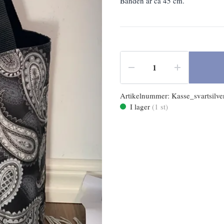
Banden är ca 45 cm.
Artikelnummer:
Kasse_svartsilv
I lager
(
1
st)