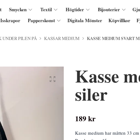
t
Smycken
Textil
Högtider
Bijouterier
Gju
Isskrapor
Papperskonst
Digitala Mönster
Köpvillkor
F
KASSE MEDIUM SVART M
K UNDER PILEN PÅ
KASSAR MEDIUM
Kasse m
siler
189 kr
Kasse medium har måtten 33 cm 