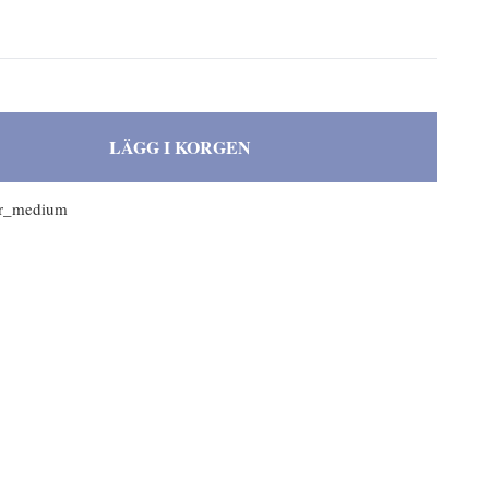
LÄGG I KORGEN
er_medium