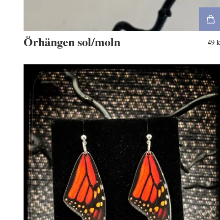
Örhängen sol/moln
49 k