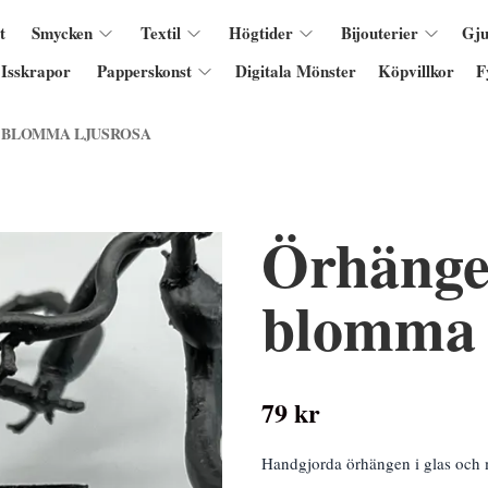
t
Smycken
Textil
Högtider
Bijouterier
Gju
Isskrapor
Papperskonst
Digitala Mönster
Köpvillkor
F
 BLOMMA LJUSROSA
Örhänge
blomma 
79 kr
Handgjorda örhängen i glas och m