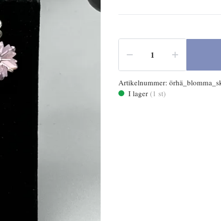
Artikelnummer:
örhä_blomma_sk
I lager
(
1
st)