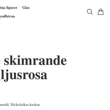
tna figurer
Glas
yndhörna
 skimrande
ljusrosa
etall. Nickelsäkra krokar.