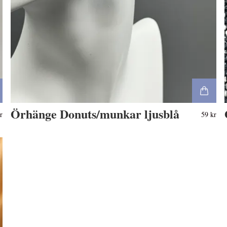
Örhänge Donuts/munkar ljusblå
r
59 kr