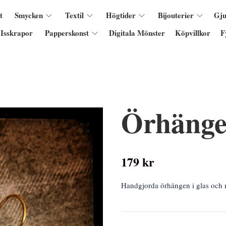
t
Smycken
Textil
Högtider
Bijouterier
Gju
Isskrapor
Papperskonst
Digitala Mönster
Köpvillkor
F
Örhänge
179 kr
Handgjorda örhängen i glas och m