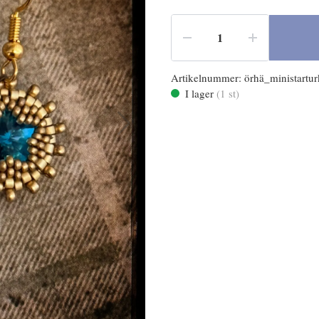
Artikelnummer:
örhä_ministartu
I lager
(
1
st)