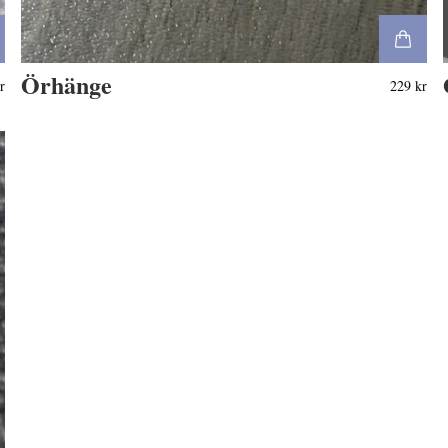
Örhänge
r
229 kr