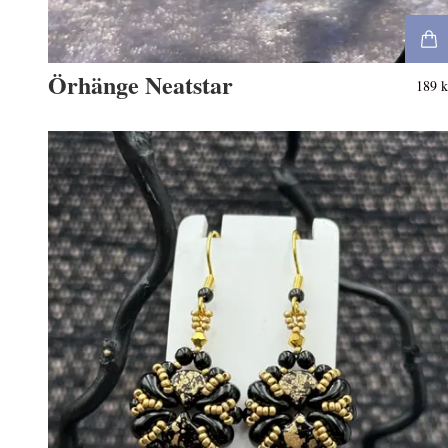
Örhänge Neatstar
189 k