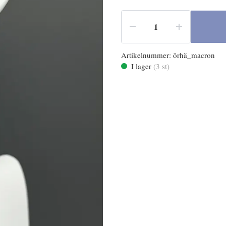
Artikelnummer:
örhä_macron
I lager
(
3
st)