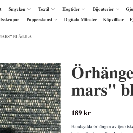
t
Smycken
Textil
Högtider
Bijouterier
Gju
Isskrapor
Papperskonst
Digitala Mönster
Köpvillkor
F
ARS" BLÅ/LILA
Örhänge
mars" bl
189 kr
Handsydda örhängen av tjeckiska