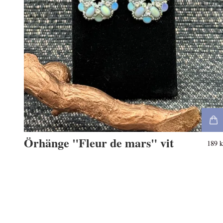
Örhänge "Fleur de mars" vit
189 k