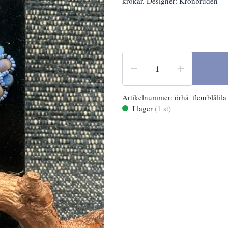
krokar. Designer: Kronbruden
Artikelnummer:
örhä_fleurblålila
I lager
(
1
st)