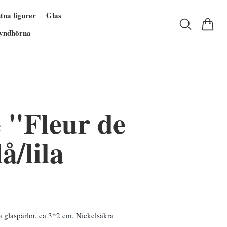
tna figurer
Glas
yndhörna
 "Fleur de
å/lila
 glaspärlor. ca 3*2 cm. Nickelsäkra