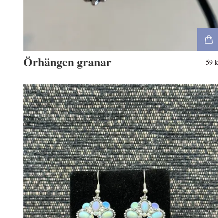
Örhängen granar
59 k