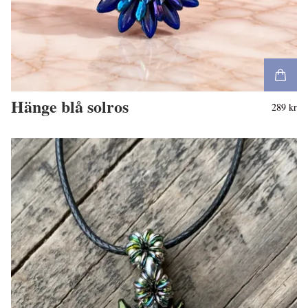
Hänge blå solros
289 kr