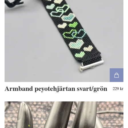
Armband peyotehjärtan svart/grön
229 kr