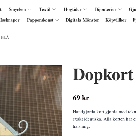
t
Smycken
Textil
Högtider
Bijouterier
Gju
Isskrapor
Papperskonst
Digitala Mönster
Köpvillkor
F
 BLÅ
Dopkort
69 kr
Handgjorda kort gjorda med tekn
exakt identiska. Alla korten har e
hälsning.