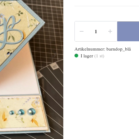
Artikelnummer:
barndop_blå
I lager
(
1
st)