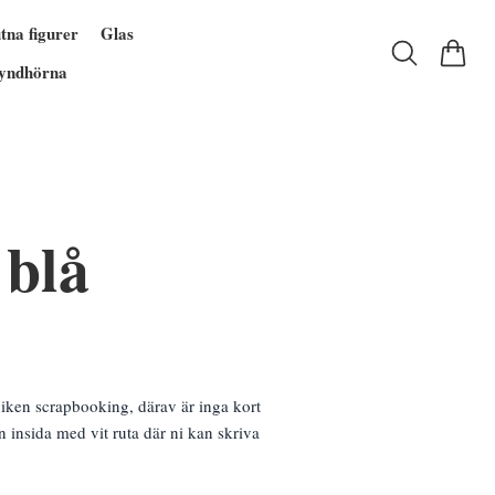
tna figurer
Glas
yndhörna
 blå
iken scrapbooking, därav är inga kort
n insida med vit ruta där ni kan skriva