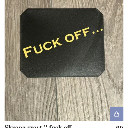
Skrapa svart " fuck off
30 kr