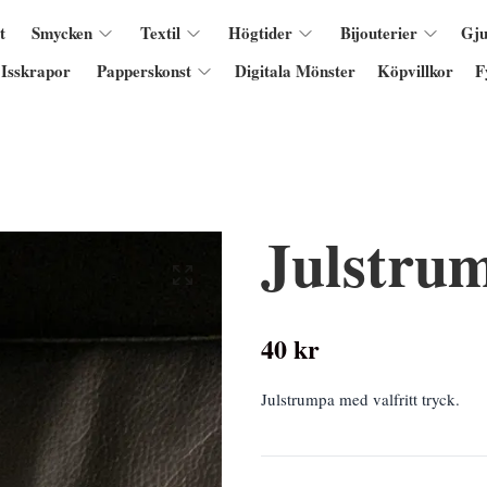
t
Smycken
Textil
Högtider
Bijouterier
Gju
Isskrapor
Papperskonst
Digitala Mönster
Köpvillkor
F
Julstru
40 kr
Julstrumpa med valfritt tryck.