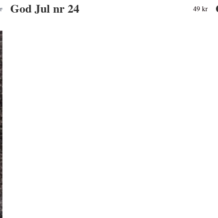
God Jul nr 24
r
49 kr